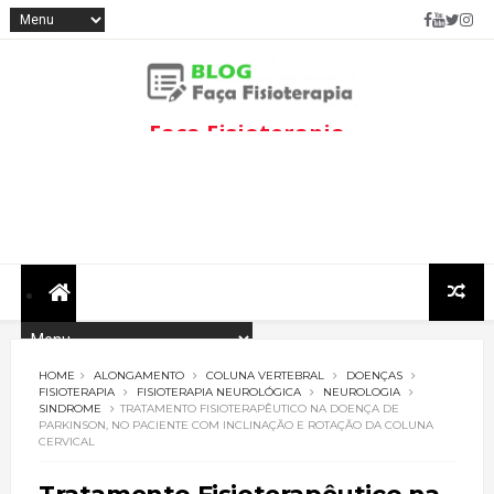
Faça Fisioterapia
Fisioterapia de qualidade com
informações sobre
tratamentos e assuntos
relacionados à área.
HOME
ALONGAMENTO
COLUNA VERTEBRAL
DOENÇAS
FISIOTERAPIA
FISIOTERAPIA NEUROLÓGICA
NEUROLOGIA
SINDROME
TRATAMENTO FISIOTERAPÊUTICO NA DOENÇA DE
PARKINSON, NO PACIENTE COM INCLINAÇÃO E ROTAÇÃO DA COLUNA
CERVICAL