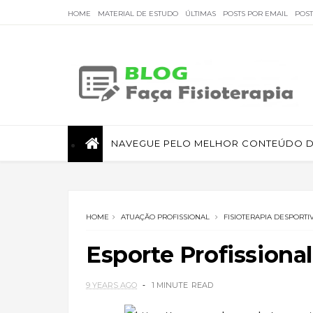
HOME
MATERIAL DE ESTUDO
ÚLTIMAS
POSTS POR EMAIL
POS
Faça Fisioterapia
NAVEGUE PELO MELHOR CONTEÚDO DE
Fisioterapia de qualidade com informações sobre
tratamentos e assuntos relacionados à área.
HOME
ATUAÇÃO PROFISSIONAL
FISIOTERAPIA DESPORTI
Esporte Profissional
9 YEARS AGO
1 MINUTE
READ