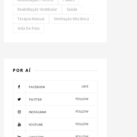
Reabilitação Vestibular
Saúde
Terapia Manual
Ventilação Mecânica
Vida De Fisio
POR AÍ
LIKE
FACEBOOK
FOLLOW
TWITTER
FOLLOW
INSTAGRAM
FOLLOW
YOUTUBE
FOLLOW