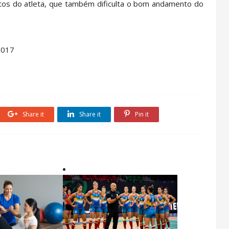
os do atleta, que também dificulta o bom andamento do
2017
Share it
Share it
Pin it