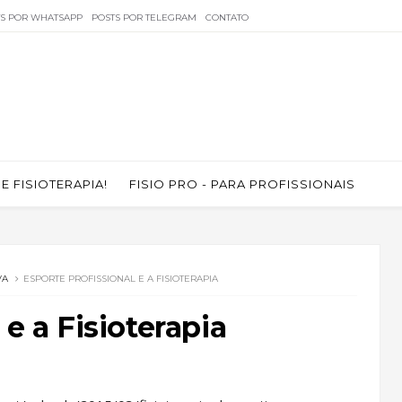
TS POR WHATSAPP
POSTS POR TELEGRAM
CONTATO
 FISIOTERAPIA!
FISIO PRO - PARA PROFISSIONAIS
VA
ESPORTE PROFISSIONAL E A FISIOTERAPIA
 e a Fisioterapia