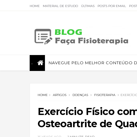
HOME
MATERIAL DE ESTUDO
ÚLTIMAS
POSTS POR EMAIL
POS
Faça Fisioterapia
NAVEGUE PELO MELHOR CONTEÚDO DE
Fisioterapia de qualidade com informações sobre
tratamentos e assuntos relacionados à área.
HOME
ARTIGOS
DOENÇAS
FISIOTERAPIA
EXERCÍCI
Exercício Físico c
Osteoartrite de Quad