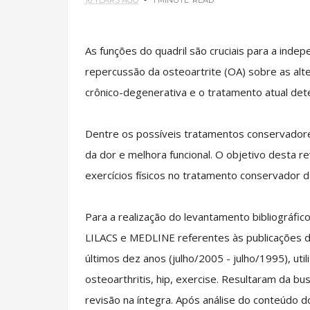
16 YEARS AGO
1 MINUTE
READ
As funções do quadril são cruciais para a indep
repercussão da osteoartrite (OA) sobre as alt
crônico-degenerativa e o tratamento atual de
Dentre os possíveis tratamentos conservadores
da dor e melhora funcional. O objetivo desta re
exercícios físicos no tratamento conservador d
Para a realização do levantamento bibliográf
LILACS e MEDLINE referentes às publicações de 
últimos dez anos (julho/2005 - julho/1995), uti
osteoarthritis, hip, exercise. Resultaram da bu
revisão na íntegra. Após análise do conteúdo d