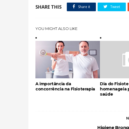
SHARE THIS
Share it
Tweet
YOU MIGHT ALSO LIKE
A importância da
Dia do Fisiot
concorrência na Fisioterapia
homenageia p
saúde
N
Higiene Bronq