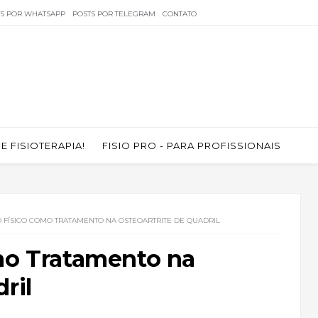
TS POR WHATSAPP
POSTS POR TELEGRAM
CONTATO
 FISIOTERAPIA!
FISIO PRO - PARA PROFISSIONAIS
O FÍSICO COMO TRATAMENTO NA OSTEOARTRITE DE QUADRIL
omo Tratamento na
ril