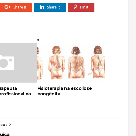
Share it
Share it
Pin it
erapeuta
Fisioterapia na escoliose
rofissional da
congênita
ext
uica