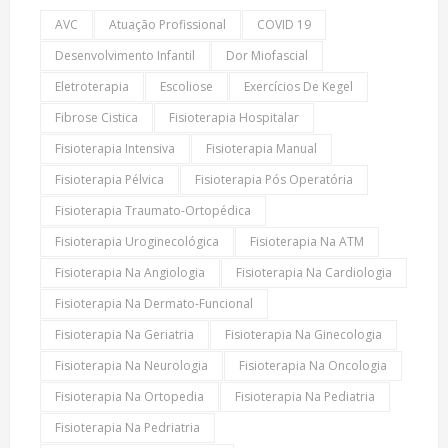
AVC
Atuação Profissional
COVID 19
Desenvolvimento Infantil
Dor Miofascial
Eletroterapia
Escoliose
Exercícios De Kegel
Fibrose Cistica
Fisioterapia Hospitalar
Fisioterapia Intensiva
Fisioterapia Manual
Fisioterapia Pélvica
Fisioterapia Pós Operatória
Fisioterapia Traumato-Ortopédica
Fisioterapia Uroginecológica
Fisioterapia Na ATM
Fisioterapia Na Angiologia
Fisioterapia Na Cardiologia
Fisioterapia Na Dermato-Funcional
Fisioterapia Na Geriatria
Fisioterapia Na Ginecologia
Fisioterapia Na Neurologia
Fisioterapia Na Oncologia
Fisioterapia Na Ortopedia
Fisioterapia Na Pediatria
Fisioterapia Na Pedriatria