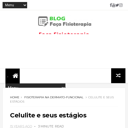
Faça Fisioterapia
Fisioterapia de qualidade com
informações sobre
tratamentos e assuntos
relacionados à área.
HOME
FISIOTERAPIA NA DERMATO-FUNCIONAL
CELULITE E SEUS
ESTÁGIOS
Celulite e seus estágios
15 YEARS AGO
3 MINUTE
READ