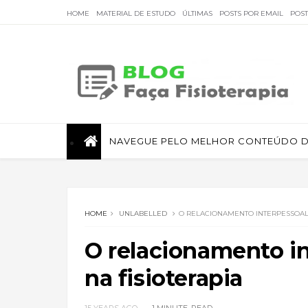
HOME
MATERIAL DE ESTUDO
ÚLTIMAS
POSTS POR EMAIL
POS
Faça Fisioterapia
NAVEGUE PELO MELHOR CONTEÚDO DE
Fisioterapia de qualidade com informações sobre
tratamentos e assuntos relacionados à área.
HOME
UNLABELLED
O RELACIONAMENTO INTERPESSOAL 
O relacionamento in
na fisioterapia