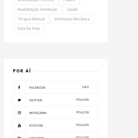
Reabilitação Vestibular
Saúde
Terapia Manual
Ventilação Mecânica
Vida De Fisio
POR AÍ
LIKE
FACEBOOK
FOLLOW
TWITTER
FOLLOW
INSTAGRAM
FOLLOW
YOUTUBE
FOLLOW