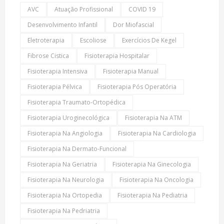
AVC
Atuação Profissional
COVID 19
Desenvolvimento Infantil
Dor Miofascial
Eletroterapia
Escoliose
Exercícios De Kegel
Fibrose Cistica
Fisioterapia Hospitalar
Fisioterapia Intensiva
Fisioterapia Manual
Fisioterapia Pélvica
Fisioterapia Pós Operatória
Fisioterapia Traumato-Ortopédica
Fisioterapia Uroginecológica
Fisioterapia Na ATM
Fisioterapia Na Angiologia
Fisioterapia Na Cardiologia
Fisioterapia Na Dermato-Funcional
Fisioterapia Na Geriatria
Fisioterapia Na Ginecologia
Fisioterapia Na Neurologia
Fisioterapia Na Oncologia
Fisioterapia Na Ortopedia
Fisioterapia Na Pediatria
Fisioterapia Na Pedriatria