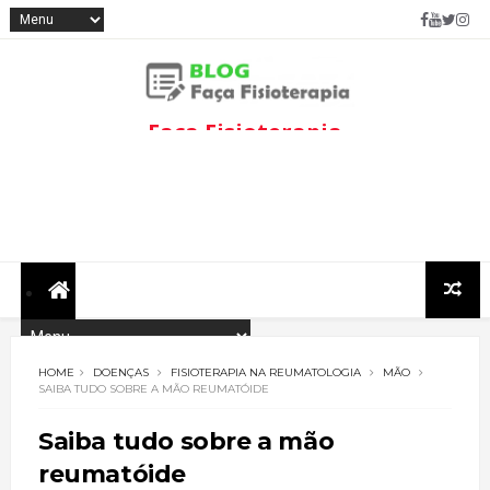
Faça Fisioterapia
Fisioterapia de qualidade com
informações sobre
tratamentos e assuntos
relacionados à área.
HOME
DOENÇAS
FISIOTERAPIA NA REUMATOLOGIA
MÃO
SAIBA TUDO SOBRE A MÃO REUMATÓIDE
Saiba tudo sobre a mão
reumatóide