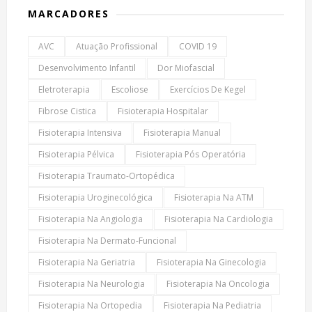
MARCADORES
AVC
Atuação Profissional
COVID 19
Desenvolvimento Infantil
Dor Miofascial
Eletroterapia
Escoliose
Exercícios De Kegel
Fibrose Cistica
Fisioterapia Hospitalar
Fisioterapia Intensiva
Fisioterapia Manual
Fisioterapia Pélvica
Fisioterapia Pós Operatória
Fisioterapia Traumato-Ortopédica
Fisioterapia Uroginecológica
Fisioterapia Na ATM
Fisioterapia Na Angiologia
Fisioterapia Na Cardiologia
Fisioterapia Na Dermato-Funcional
Fisioterapia Na Geriatria
Fisioterapia Na Ginecologia
Fisioterapia Na Neurologia
Fisioterapia Na Oncologia
Fisioterapia Na Ortopedia
Fisioterapia Na Pediatria