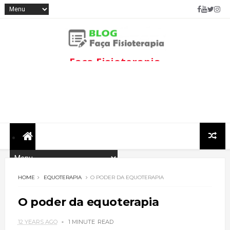
Faça Fisioterapia
Fisioterapia de qualidade com
informações sobre
tratamentos e assuntos
relacionados à área.
HOME
EQUOTERAPIA
O PODER DA EQUOTERAPIA
O poder da equoterapia
12 YEARS AGO
1 MINUTE
READ