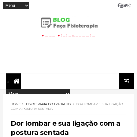
Faça Fisioterapia
Fisioterapia de qualidade com
informações sobre
tratamentos e assuntos
relacionados à área.
HOME
FISIOTERAPIA DO TRABALHO
DOR LOMBAR E SUA LIGAÇÃO
COM A POSTURA SENTADA
Dor lombar e sua ligação com a
postura sentada