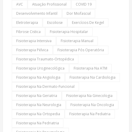
AVC
Atuação Profissional
COVID 19
Desenvolvimento Infantil
Dor Miofascial
Eletroterapia
Escoliose
Exercícios De Kegel
Fibrose Cistica
Fisioterapia Hospitalar
Fisioterapia Intensiva
Fisioterapia Manual
Fisioterapia Pélvica
Fisioterapia Pós Operatória
Fisioterapia Traumato-Ortopédica
Fisioterapia Uroginecológica
Fisioterapia Na ATM
Fisioterapia Na Angiologia
Fisioterapia Na Cardiologia
Fisioterapia Na Dermato-Funcional
Fisioterapia Na Geriatria
Fisioterapia Na Ginecologia
Fisioterapia Na Neurologia
Fisioterapia Na Oncologia
Fisioterapia Na Ortopedia
Fisioterapia Na Pediatria
Fisioterapia Na Pedriatria