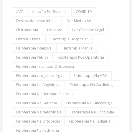
AVC
Atuação Profissional
COVID 19
Desenvolvimento Infantil
Dor Miofascial
Eletroterapia
Escoliose
Exercícios De Kegel
Fibrose Cistica
Fisioterapia Hospitalar
Fisioterapia Intensiva
Fisioterapia Manual
Fisioterapia Pélvica
Fisioterapia Pós Operatória
Fisioterapia Traumato-Ortopédica
Fisioterapia Uroginecológica
Fisioterapia Na ATM
Fisioterapia Na Angiologia
Fisioterapia Na Cardiologia
Fisioterapia Na Dermato-Funcional
Fisioterapia Na Geriatria
Fisioterapia Na Ginecologia
Fisioterapia Na Neurologia
Fisioterapia Na Oncologia
Fisioterapia Na Ortopedia
Fisioterapia Na Pediatria
Fisioterapia Na Pedriatria