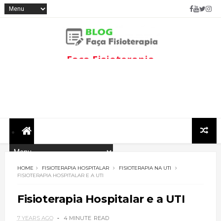
Faça Fisioterapia
Fisioterapia de qualidade com
informações sobre
tratamentos e assuntos
relacionados à área.
HOME
FISIOTERAPIA HOSPITALAR
FISIOTERAPIA NA UTI
FISIOTERAPIA HOSPITALAR E A UTI
Fisioterapia Hospitalar e a UTI
7 YEARS AGO
4 MINUTE
READ