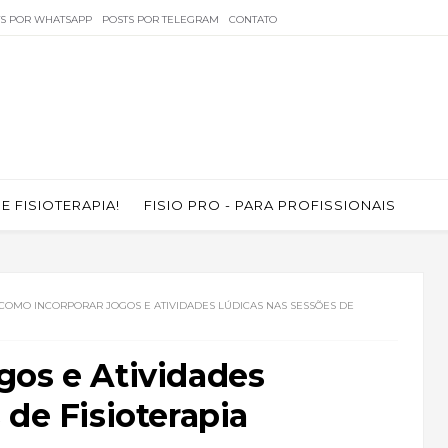
TS POR WHATSAPP
POSTS POR TELEGRAM
CONTATO
 FISIOTERAPIA!
FISIO PRO - PARA PROFISSIONAIS
COMO INCORPORAR JOGOS E ATIVIDADES LÚDICAS NAS SESSÕES DE
gos e Atividades
 de Fisioterapia