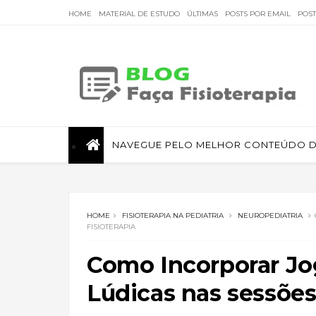
HOME
MATERIAL DE ESTUDO
ÚLTIMAS
POSTS POR EMAIL
POS
Faça Fisioterapia
NAVEGUE PELO MELHOR CONTEÚDO DE
Fisioterapia de qualidade com informações sobre
tratamentos e assuntos relacionados à área.
HOME
FISIOTERAPIA NA PEDIATRIA
NEUROPEDIATRIA
FISIOTERAPIA
Como Incorporar Jo
Lúdicas nas sessões