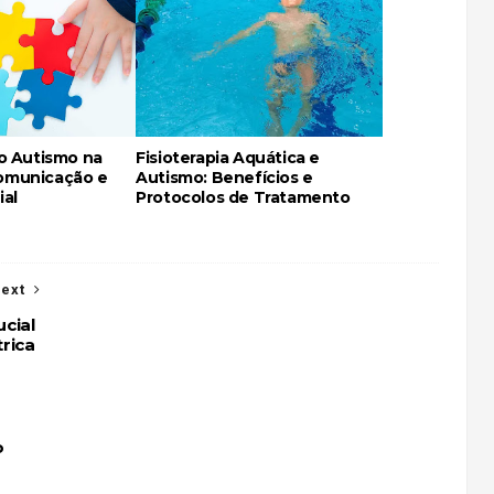
no Autismo na
Fisioterapia Aquática e
omunicação e
Autismo: Benefícios e
ial
Protocolos de Tratamento
ext
ucial
trica
o