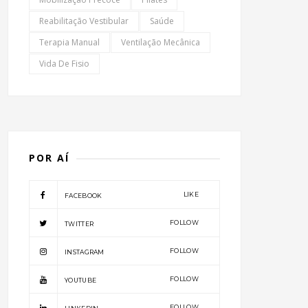
Reabilitação Vestibular
Saúde
Terapia Manual
Ventilação Mecânica
Vida De Fisio
POR AÍ
LIKE
FACEBOOK
FOLLOW
TWITTER
FOLLOW
INSTAGRAM
FOLLOW
YOUTUBE
FOLLOW