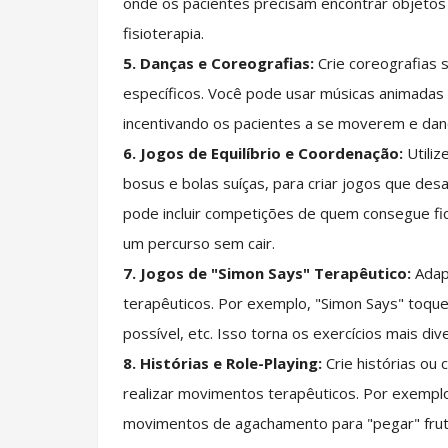
onde os pacientes precisam encontrar objetos
fisioterapia.
5. Danças e Coreografias:
Crie coreografias 
específicos. Você pode usar músicas animadas e
incentivando os pacientes a se moverem e danç
6. Jogos de Equilíbrio e Coordenação:
Utiliz
bosus e bolas suíças, para criar jogos que des
pode incluir competições de quem consegue f
um percurso sem cair.
7. Jogos de "Simon Says" Terapêutico:
Adapt
terapêuticos. Por exemplo, "Simon Says" toque
possível, etc. Isso torna os exercícios mais di
8. Histórias e Role-Playing:
Crie histórias ou 
realizar movimentos terapêuticos. Por exemplo,
movimentos de agachamento para "pegar" fruta