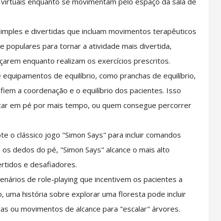
 virtuais enquanto se movimentam pelo espaço da sala de
simples e divertidas que incluam movimentos terapêuticos
 populares para tornar a atividade mais divertida,
arem enquanto realizam os exercícios prescritos.
e equipamentos de equilíbrio, como pranchas de equilíbrio,
afiem a coordenação e o equilíbrio dos pacientes. Isso
icar em pé por mais tempo, ou quem consegue percorrer
e o clássico jogo "Simon Says" para incluir comandos
 os dedos do pé, "Simon Says" alcance o mais alto
vertidos e desafiadores.
cenários de role-playing que incentivem os pacientes a
 uma história sobre explorar uma floresta pode incluir
s ou movimentos de alcance para "escalar" árvores.