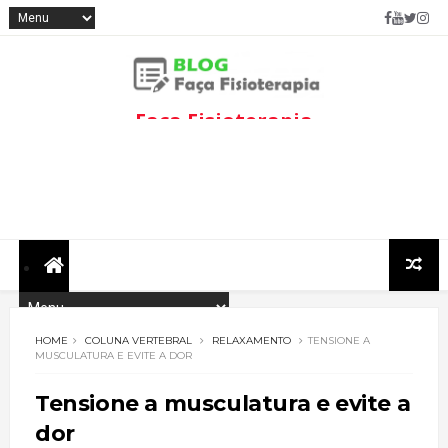
Faça Fisioterapia
Fisioterapia de qualidade com
informações sobre
tratamentos e assuntos
relacionados à área.
HOME
COLUNA VERTEBRAL
RELAXAMENTO
TENSIONE A
MUSCULATURA E EVITE A DOR
Tensione a musculatura e evite a
dor