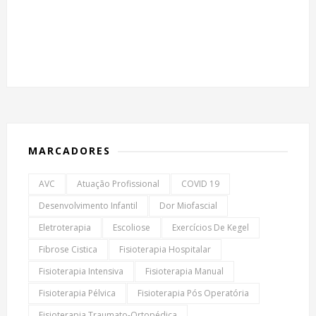
MARCADORES
AVC
Atuação Profissional
COVID 19
Desenvolvimento Infantil
Dor Miofascial
Eletroterapia
Escoliose
Exercícios De Kegel
Fibrose Cistica
Fisioterapia Hospitalar
Fisioterapia Intensiva
Fisioterapia Manual
Fisioterapia Pélvica
Fisioterapia Pós Operatória
Fisioterapia Traumato-Ortopédica