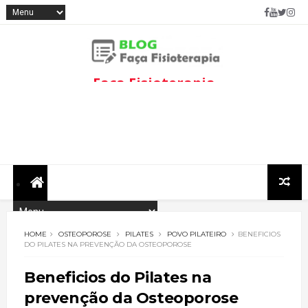
Faça Fisioterapia
Fisioterapia de qualidade com
informações sobre
tratamentos e assuntos
relacionados à área.
HOME
OSTEOPOROSE
PILATES
POVO PILATEIRO
BENEFICIOS
DO PILATES NA PREVENÇÃO DA OSTEOPOROSE
Beneficios do Pilates na
prevenção da Osteoporose