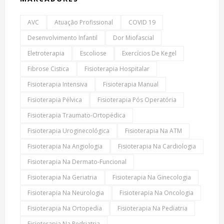
AVC
Atuação Profissional
COVID 19
Desenvolvimento Infantil
Dor Miofascial
Eletroterapia
Escoliose
Exercícios De Kegel
Fibrose Cistica
Fisioterapia Hospitalar
Fisioterapia Intensiva
Fisioterapia Manual
Fisioterapia Pélvica
Fisioterapia Pós Operatória
Fisioterapia Traumato-Ortopédica
Fisioterapia Uroginecológica
Fisioterapia Na ATM
Fisioterapia Na Angiologia
Fisioterapia Na Cardiologia
Fisioterapia Na Dermato-Funcional
Fisioterapia Na Geriatria
Fisioterapia Na Ginecologia
Fisioterapia Na Neurologia
Fisioterapia Na Oncologia
Fisioterapia Na Ortopedia
Fisioterapia Na Pediatria
Fisioterapia Na Pedriatria