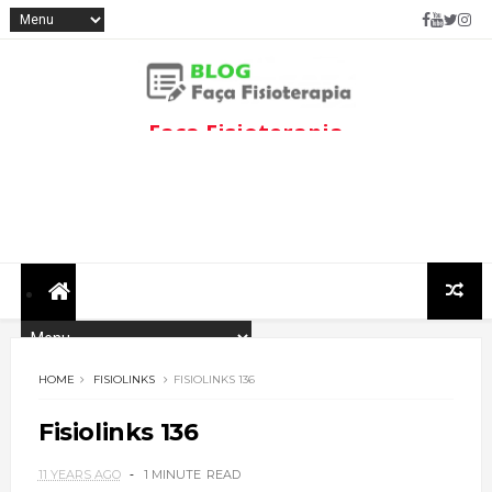
Faça Fisioterapia
Fisioterapia de qualidade com
informações sobre
tratamentos e assuntos
relacionados à área.
HOME
FISIOLINKS
FISIOLINKS 136
Fisiolinks 136
11 YEARS AGO
1 MINUTE
READ